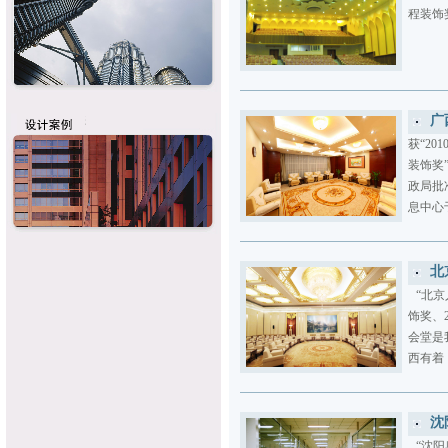
程装
广
获“20
装饰奖
政局批
息中心
北
“北京
饰奖、
会堂是
西有着
沈
“沈阳