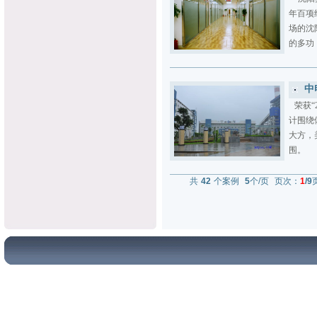
年百项
场的沈
的多功
中
荣获“
计围绕
大方，
围。
共
42
个案例
5
个/页 页次：
1
/9